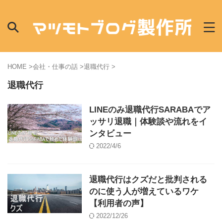
HOME
>
会社・仕事の話
>
退職代行
>
退職代行
LINEのみ退職代行SARABAでア
ッサリ退職｜体験談や流れをイ
ンタビュー
2022/4/6
退職代行はクズだと批判される
のに使う人が増えているワケ
【利用者の声】
2022/12/26