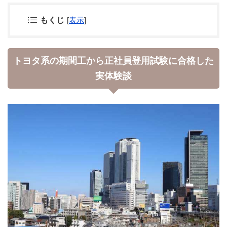
もくじ
[
表示
]
トヨタ系の期間工から正社員登用試験に合格した
実体験談